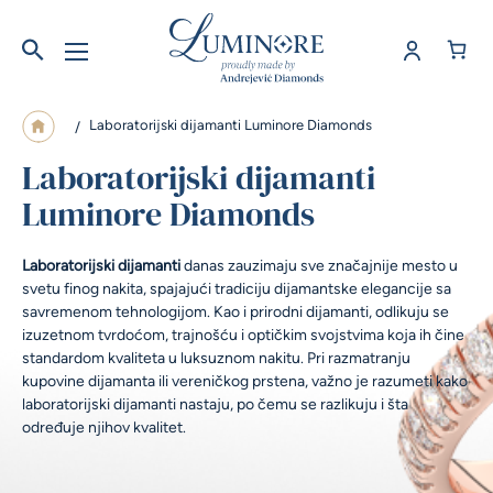
Laboratorijski dijamanti Luminore Diamonds
/
Laboratorijski dijamanti
Luminore Diamonds
Laboratorijski dijamanti
danas zauzimaju sve značajnije mesto u
svetu finog nakita, spajajući tradiciju dijamantske elegancije sa
savremenom tehnologijom. Kao i prirodni dijamanti, odlikuju se
izuzetnom tvrdoćom, trajnošću i optičkim svojstvima koja ih čine
standardom kvaliteta u luksuznom nakitu. Pri razmatranju
kupovine dijamanta ili vereničkog prstena, važno je razumeti kako
laboratorijski dijamanti nastaju, po čemu se razlikuju i šta
određuje njihov kvalitet.