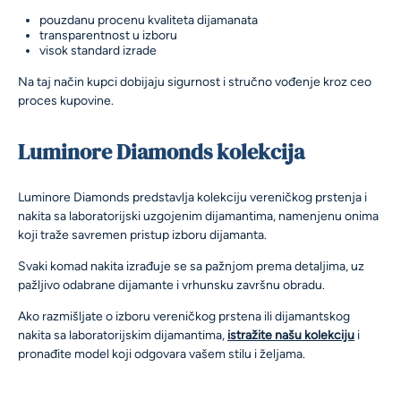
pouzdanu procenu kvaliteta dijamanata
transparentnost u izboru
visok standard izrade
Na taj način kupci dobijaju sigurnost i stručno vođenje kroz ceo
proces kupovine.
Luminore Diamonds kolekcija
Luminore Diamonds predstavlja kolekciju vereničkog prstenja i
nakita sa laboratorijski uzgojenim dijamantima, namenjenu onima
koji traže savremen pristup izboru dijamanta.
Svaki komad nakita izrađuje se sa pažnjom prema detaljima, uz
pažljivo odabrane dijamante i vrhunsku završnu obradu.
Ako razmišljate o izboru vereničkog prstena ili dijamantskog
nakita sa laboratorijskim dijamantima,
istražite našu kolekciju
i
pronađite model koji odgovara vašem stilu i željama.