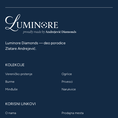
Luminore Diamonds — deo porodice
Zlatare Andrejević.
KOLEKCIJE
Vereničko prstenje
Ogrlice
Burme
Privesci
Minđuše
Narukvice
KORISNI LINKOVI
O nama
Prodajna mesta