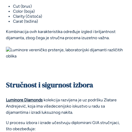
Cut (brus)
Color (boja)
Clarity (čistoća)
Carat (težina)
Kombinacija ovih karakteristika određuje izgled i briljantnost
dijamanta, zbog čega je stručna procena izuzetno važna.
Stručnost i sigurnost izbora
Luminore Diamonds
kolekcija razvijena je uz podršku Zlatare
Andrejević, koja ima višedecenijsko iskustvo u radu sa
dijamantima i izradi luksuznog nakita.
U procesu izbora i izrade učestvuju diplomirani GIA stručnjaci,
što obezbeđuje: