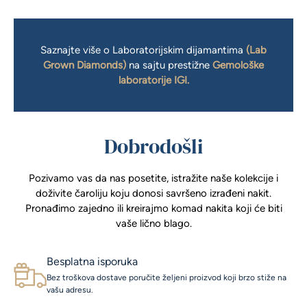
Saznajte više o Laboratorijskim dijamantima
(
Lab
Grown Diamonds
)
na sajtu prestižne
Gemološke
laboratorije IGI.
Dobrodošli
Pozivamo vas da nas posetite, istražite naše kolekcije i
doživite čaroliju koju donosi savršeno izrađeni nakit.
Pronađimo zajedno ili kreirajmo komad nakita koji će biti
vaše lično blago.
Besplatna isporuka
Bez troškova dostave poručite željeni proizvod koji brzo stiže na
vašu adresu.