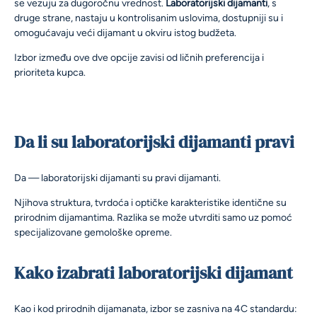
se vezuju za dugoročnu vrednost.
Laboratorijski dijamanti
, s
druge strane, nastaju u kontrolisanim uslovima, dostupniji su i
omogućavaju veći dijamant u okviru istog budžeta.
Izbor između ove dve opcije zavisi od ličnih preferencija i
prioriteta kupca.
Da li su laboratorijski dijamanti pravi
Da — laboratorijski dijamanti su pravi dijamanti.
Njihova struktura, tvrdoća i optičke karakteristike identične su
prirodnim dijamantima. Razlika se može utvrditi samo uz pomoć
specijalizovane gemološke opreme.
Kako izabrati laboratorijski dijamant
Kao i kod prirodnih dijamanata, izbor se zasniva na 4C standardu: