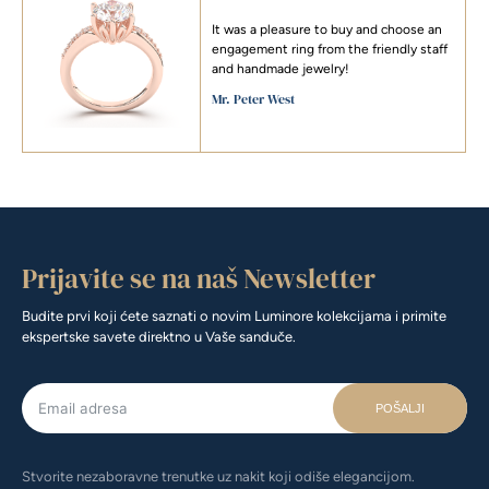
It was a pleasure to buy and choose an
engagement ring from the friendly staff
and handmade jewelry!
Mr. Peter West
Prijavite se na naš Newsletter
Budite prvi koji ćete saznati o novim Luminore kolekcijama i primite
ekspertske savete direktno u Vaše sanduče.
POŠALJI
Stvorite nezaboravne trenutke uz nakit koji odiše elegancijom.