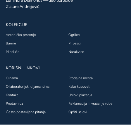
Luminore Diamonds — deo porodice
Zlatare Andrejević.
KOLEKCIJE
Vereničko prstenje
Ogrlice
Burme
Privesci
Minđuše
Narukvice
KORISNI LINKOVI
O nama
Prodajna mesta
O laboratorijski dijamantima
Kako kupovati
Kontakt
Uslovi plaćanja
Prodavnica
Reklamacija ili vraćanje robe
Često postavljana pitanja
Opšti uslovi