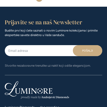
Prijavite se na naš Newsletter
Budite prvi koji ćete saznati o novim Luminore kolekcijama i primite
ekspertske savete direktno u Vaše sanduče.
POŠALJI
Stvorite nezaboravne trenutke uz nakit koji odiše elegancijom.