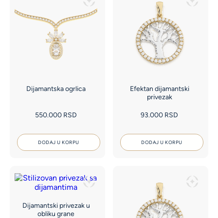
Dijamantska ogrlica
Efektan dijamantski
privezak
550.000
RSD
93.000
RSD
DODAJ U KORPU
DODAJ U KORPU
Dijamantski privezak u
obliku grane