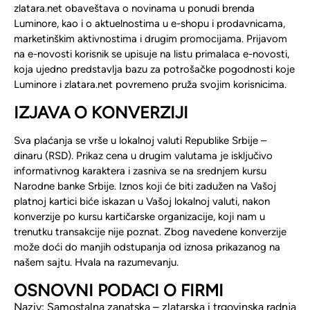
zlatara.net obaveštava o novinama u ponudi brenda
Luminore, kao i o aktuelnostima u e-shopu i prodavnicama,
marketinškim aktivnostima i drugim promocijama. Prijavom
na e-novosti korisnik se upisuje na listu primalaca e-novosti,
koja ujedno predstavlja bazu za potrošačke pogodnosti koje
Luminore i zlatara.net povremeno pruža svojim korisnicima.
IZJAVA O KONVERZIJI
Sva plaćanja se vrše u lokalnoj valuti Republike Srbije –
dinaru (RSD). Prikaz cena u drugim valutama je isključivo
informativnog karaktera i zasniva se na srednjem kursu
Narodne banke Srbije. Iznos koji će biti zadužen na Vašoj
platnoj kartici biće iskazan u Vašoj lokalnoj valuti, nakon
konverzije po kursu kartičarske organizacije, koji nam u
trenutku transakcije nije poznat. Zbog navedene konverzije
može doći do manjih odstupanja od iznosa prikazanog na
našem sajtu. Hvala na razumevanju.
OSNOVNI PODACI O FIRMI
Naziv: Samostalna zanatska – zlatarska i trgovinska radnja