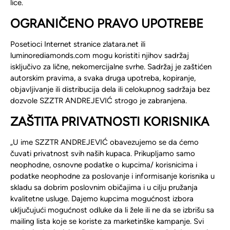
lice.
OGRANI
Č
ENO PRAVO UPOTREBE
Posetioci Internet stranice zlatara.net ili
luminorediamonds.com mogu koristiti njihov sadržaj
isključivo za lične, nekomercijalne svrhe. Sadržaj je zaštićen
autorskim pravima, a svaka druga upotreba, kopiranje,
objavljivanje ili distribucija dela ili celokupnog sadržaja bez
dozvole SZZTR ANDREJEVIĆ strogo je zabranjena.
ZAŠTITA PRIVATNOSTI KORISNIKA
„U ime SZZTR ANDREJEVIĆ obavezujemo se da ćemo
čuvati privatnost svih naših kupaca. Prikupljamo samo
neophodne, osnovne podatke o kupcima/ korisnicima i
podatke neophodne za poslovanje i informisanje korisnika u
skladu sa dobrim poslovnim običajima i u cilju pružanja
kvalitetne usluge. Dajemo kupcima mogućnost izbora
uključujući mogućnost odluke da li žele ili ne da se izbrišu sa
mailing lista koje se koriste za marketinške kampanje. Svi