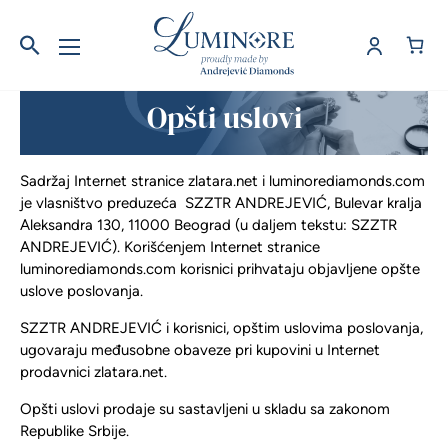
Opšti uslovi
Sadržaj Internet stranice zlatara.net i luminorediamonds.com
je vlasništvo preduzeća SZZTR ANDREJEVIĆ, Bulevar kralja
Aleksandra 130, 11000 Beograd (u daljem tekstu: SZZTR
ANDREJEVIĆ). Korišćenjem Internet stranice
luminorediamonds.com korisnici prihvataju objavljene opšte
uslove poslovanja.
SZZTR ANDREJEVIĆ i korisnici, opštim uslovima poslovanja,
ugovaraju međusobne obaveze pri kupovini u Internet
prodavnici zlatara.net.
Opšti uslovi prodaje su sastavljeni u skladu sa zakonom
Republike Srbije.