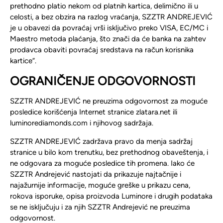
prethodno platio nekom od platnih kartica, delimično ili u
celosti, a bez obzira na razlog vraćanja, SZZTR ANDREJEVIĆ
je u obavezi da povraćaj vrši isključivo preko VISA, EC/MC i
Maestro metoda plaćanja, što znači da će banka na zahtev
prodavca obaviti povraćaj sredstava na račun korisnika
kartice“.
OGRANI
Č
ENJE ODGOVORNOSTI
SZZTR ANDREJEVIĆ ne preuzima odgovornost za moguće
posledice korišćenja Internet stranice zlatara.net ili
luminorediamonds.com i njihovog sadržaja.
SZZTR ANDREJEVIĆ zadržava pravo da menja sadržaj
stranice u bilo kom trenutku, bez prethodnog obaveštenja, i
ne odgovara za moguće posledice tih promena. Iako će
SZZTR Andrejević nastojati da prikazuje najtačnije i
najažurnije informacije, moguće greške u prikazu cena,
rokova isporuke, opisa proizvoda Luminore i drugih podataka
se ne isključuju i za njih SZZTR Andrejević ne preuzima
odgovornost.