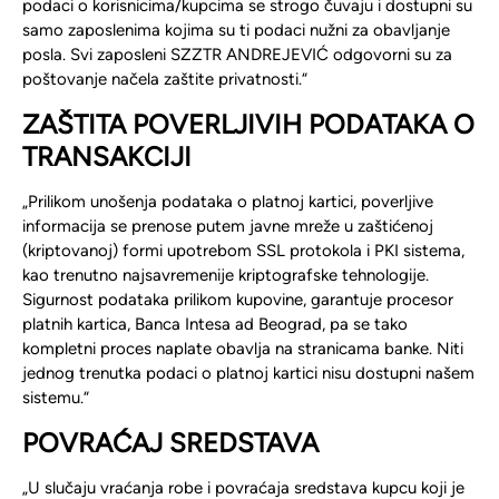
podaci o korisnicima/kupcima se strogo čuvaju i dostupni su
samo zaposlenima kojima su ti podaci nužni za obavljanje
posla. Svi zaposleni SZZTR ANDREJEVIĆ odgovorni su za
poštovanje načela zaštite privatnosti.“
ZAŠTITA POVERLJIVIH PODATAKA O
TRANSAKCIJI
„Prilikom unošenja podataka o platnoj kartici, poverljive
informacija se prenose putem javne mreže u zaštićenoj
(kriptovanoj) formi upotrebom SSL protokola i PKI sistema,
kao trenutno najsavremenije kriptografske tehnologije.
Sigurnost podataka prilikom kupovine, garantuje procesor
platnih kartica, Banca Intesa ad Beograd, pa se tako
kompletni proces naplate obavlja na stranicama banke. Niti
jednog trenutka podaci o platnoj kartici nisu dostupni našem
sistemu.“
POVRA
Ć
AJ SREDSTAVA
„U slučaju vraćanja robe i povraćaja sredstava kupcu koji je