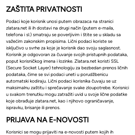
ZAŠTITA PRIVATNOSTI
Podaci koje korisnik unosi putem obrazaca na stranici
zlatara.net ili ih dostavi na drugi način (putem e-maila,
telefona i sl.) smatraju se poverljivim i štite se u skladu sa
važećim zakonskim propisima. Lični podaci koriste se
isključivo u svrhe za koje je korisnik dao svoju saglasnost.
Korisnik je odgovoran za čuvanje svojih pristupnih podataka,
poput korisničkog imena i lozinke. Zlatara.net koristi SSL
(Secure Socket Layer) tehnologiju za bezbedan prenos ličnih
podataka, čime se svi podaci uneti u porudžbenicu
automatski kodiraju. Lični podaci korisnika čuvaju se uz
maksimalnu zaštitu i sprečavanje svake zloupotrebe. Korisnici
u svakom trenutku mogu zatražiti uvid u svoje lične podatke
koje obrađuje zlatara.net, kao i njihovo ograničavanje,
ispravku, brisanje ili prenos.
PRIJAVA NA E-NOVOSTI
Korisnici se mogu prijaviti na e-novosti putem kojih ih