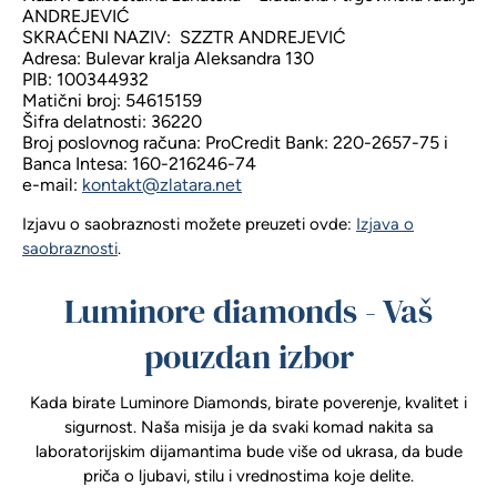
ANDREJEVIĆ
SKRAĆENI NAZIV: SZZTR ANDREJEVIĆ
Adresa: Bulevar kralja Aleksandra 130
PIB: 100344932
Matični broj: 54615159
Šifra delatnosti: 36220
Broj poslovnog računa: ProCredit Bank: 220-2657-75 i
Banca Intesa: 160-216246-74
e-mail:
kontakt@zlatara.net
Izjavu o saobraznosti možete preuzeti ovde:
Izjava o
saobraznosti
.
Luminore diamonds - Vaš
pouzdan izbor
Kada birate Luminore Diamonds, birate poverenje, kvalitet i
sigurnost. Naša misija je da svaki komad nakita sa
laboratorijskim dijamantima bude više od ukrasa, da bude
priča o ljubavi, stilu i vrednostima koje delite.