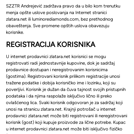
SZZTR Andrejević zadržava pravo da u bilo kom trenutku
menja opšte uslove poslovanja na Internet stranici
zlatara.net ili luminorediamonds.com, bez prethodnog
obaveštenja. Sve promene opštih uslova obavezuju
korisnike.
REGISTRACIJA KORISNIKA
U internet prodavnici zlatara.net korisnici se mogu
registrovati radi jednostavnije kupovine, dok je sadržaj
prodavnice dostupan i neregistrovanim korisnicima
(gostima). Registrovani korisnik prilikom registracije unosi
tražene podatke i dobija korisničko ime i lozinku, koji su
poverljivi. Korisnik je dužan da čuva tajnost svojih pristupnih
podataka i da njima raspolaže isključivo lično ili preko
ovlašćenog lica. Svaki korisnik odgovoran je za sadržaj koji
unosi na stranicu zlatara.net. Krajnji potrošač u internet
prodavnici zlatara.net može biti registrovani ili neregistrovani
korisnik (gost) koji kupuje proizvode za lične potrebe. Kupac
u internet prodavnici zlatara.net može biti isključivo fizičko