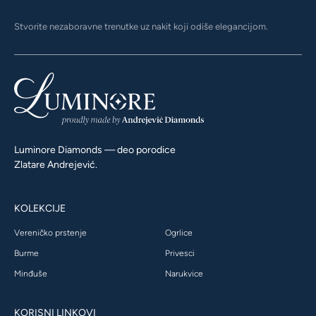
Stvorite nezaboravne trenutke uz nakit koji odiše elegancijom.
Luminore Diamonds — deo porodice
Zlatare Andrejević.
KOLEKCIJE
Vereničko prstenje
Ogrlice
Burme
Privesci
Minđuše
Narukvice
KORISNI LINKOVI