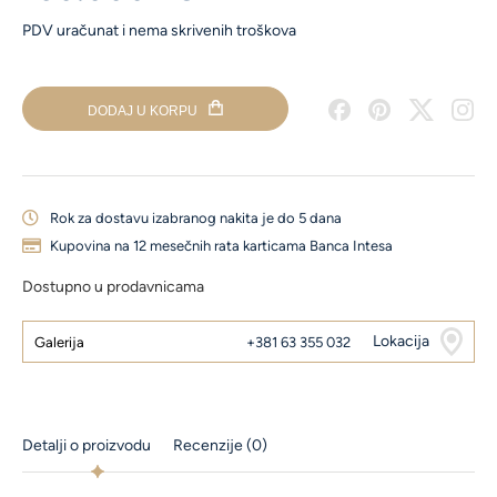
PDV uračunat i nema skrivenih troškova
DODAJ U KORPU
Rok za dostavu izabranog nakita je do 5 dana
Kupovina na 12 mesečnih rata karticama Banca Intesa
Dostupno u prodavnicama
Lokacija
Galerija
+381 63 355 032
Detalji o proizvodu
Recenzije (0)