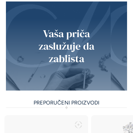
Vaša priča
zaslužuje da
zablista
PREPORUČENI PROIZVODI