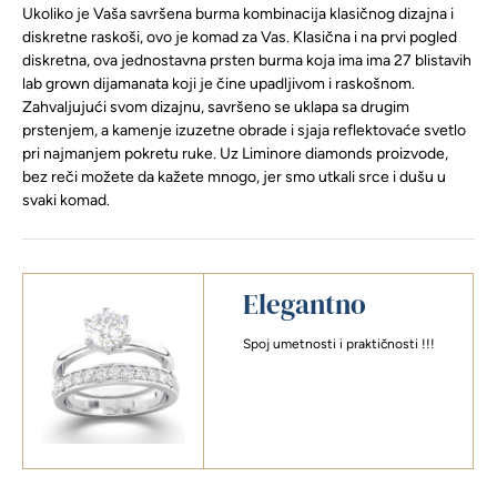
Ukoliko je Vaša savršena burma kombinacija klasičnog dizajna i
diskretne raskoši, ovo je komad za Vas. Klasična i na prvi pogled
diskretna, ova jednostavna prsten burma koja ima ima 27 blistavih
lab grown dijamanata koji je čine upadljivom i raskošnom.
Zahvaljujući svom dizajnu, savršeno se uklapa sa drugim
prstenjem, a kamenje izuzetne obrade i sjaja reflektovaće svetlo
pri najmanjem pokretu ruke. Uz Liminore diamonds proizvode,
bez reči možete da kažete mnogo, jer smo utkali srce i dušu u
svaki komad.
Elegantno
Spoj umetnosti i praktičnosti !!!