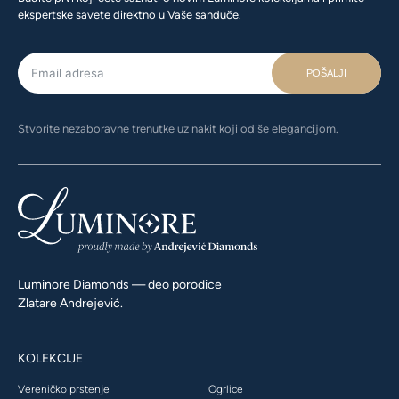
ekspertske savete direktno u Vaše sanduče.
POŠALJI
Stvorite nezaboravne trenutke uz nakit koji odiše elegancijom.
Luminore Diamonds — deo porodice
Zlatare Andrejević.
KOLEKCIJE
Vereničko prstenje
Ogrlice