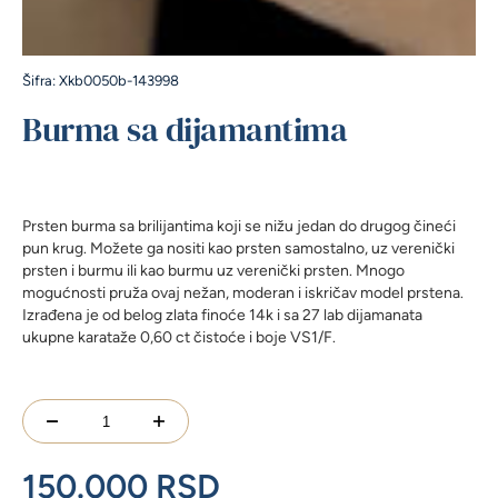
Šifra: Xkb0050b-143998
Burma sa dijamantima
Prsten burma sa brilijantima koji se nižu jedan do drugog čineći
pun krug. Možete ga nositi kao prsten samostalno, uz verenički
prsten i burmu ili kao burmu uz verenički prsten. Mnogo
mogućnosti pruža ovaj nežan, moderan i iskričav model prstena.
Izrađena je od belog zlata finoće 14k i sa 27 lab dijamanata
ukupne karataže 0,60 ct čistoće i boje VS1/F.
Burma
sa
dijamantima
150.000
RSD
količina