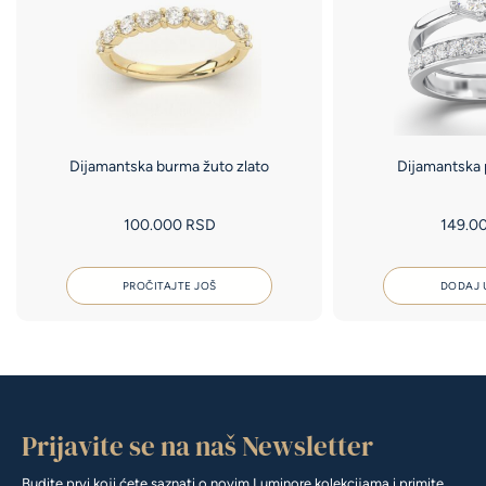
Dijamantska burma žuto zlato
Dijamantska 
100.000
RSD
149.0
PROČITAJTE JOŠ
DODAJ 
Prijavite se na naš Newsletter
Budite prvi koji ćete saznati o novim Luminore kolekcijama i primite