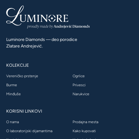
Luminore Diamonds — deo porodice
Zlatare Andrejević.
KOLEKCIJE
Vereničko prstenje
Ogrlice
Burme
Privesci
Minđuše
Narukvice
KORISNI LINKOVI
O nama
Prodajna mesta
O laboratorijski dijamantima
Kako kupovati