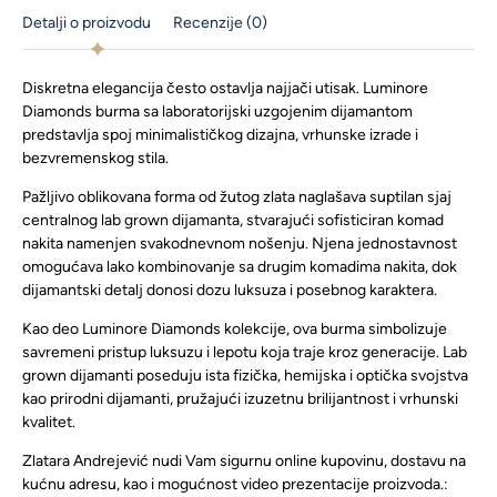
Detalji o proizvodu
Recenzije (0)
Diskretna elegancija često ostavlja najjači utisak. Luminore
Diamonds burma sa laboratorijski uzgojenim dijamantom
predstavlja spoj minimalističkog dizajna, vrhunske izrade i
bezvremenskog stila.
Pažljivo oblikovana forma od žutog zlata naglašava suptilan sjaj
centralnog lab grown dijamanta, stvarajući sofisticiran komad
nakita namenjen svakodnevnom nošenju. Njena jednostavnost
omogućava lako kombinovanje sa drugim komadima nakita, dok
dijamantski detalj donosi dozu luksuza i posebnog karaktera.
Kao deo Luminore Diamonds kolekcije, ova burma simbolizuje
savremeni pristup luksuzu i lepotu koja traje kroz generacije. Lab
grown dijamanti poseduju ista fizička, hemijska i optička svojstva
kao prirodni dijamanti, pružajući izuzetnu brilijantnost i vrhunski
kvalitet.
Zlatara Andrejević nudi Vam sigurnu online kupovinu, dostavu na
kućnu adresu, kao i mogućnost video prezentacije proizvoda.: