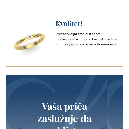
Kvalitet!
Prezadovoljni smo prstenom i
celokupnom uslugom. Kvalitet izrade je
vrhunski, a prsten izgleda fenomenalno!
Vaša priča
zaslužuje da