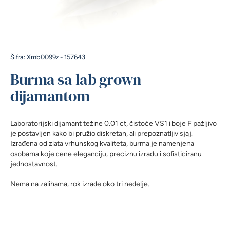
Šifra: Xmb0099z - 157643
Burma sa lab grown
dijamantom
Laboratorijski dijamant težine 0.01 ct, čistoće VS1 i boje F pažljivo
je postavljen kako bi pružio diskretan, ali prepoznatljiv sjaj.
Izrađena od zlata vrhunskog kvaliteta, burma je namenjena
osobama koje cene eleganciju, preciznu izradu i sofisticiranu
jednostavnost.
Nema na zalihama, rok izrade oko tri nedelje.