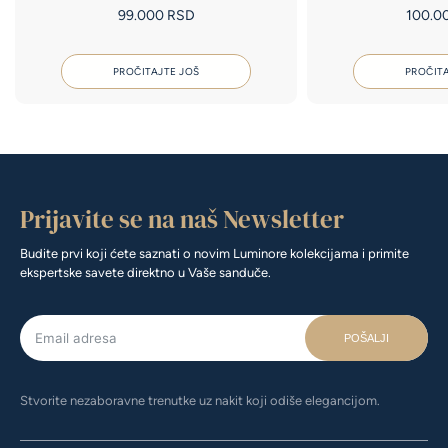
99.000
RSD
100.0
PROČITAJTE JOŠ
PROČITA
Prijavite se na naš Newsletter
Budite prvi koji ćete saznati o novim Luminore kolekcijama i primite
ekspertske savete direktno u Vaše sanduče.
POŠALJI
Stvorite nezaboravne trenutke uz nakit koji odiše elegancijom.