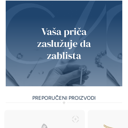
Vaša priča
zaslužuje da
zablista
PREPORUČENI PROIZVODI