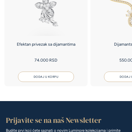
Efektan privezak sa dijamantima
Dijamants
74.000
RSD
550.0
DODAJ U KORPU
DODAJ 
Prijavite se na naš Newsletter
Budite prvi koji ćete saznati o novim Luminore kolekcijama i primite