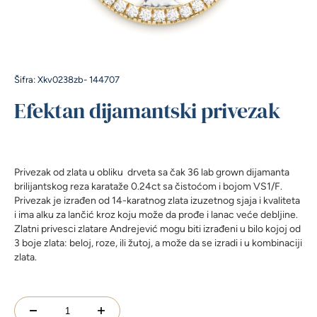
Šifra: Xkv0238zb- 144707
Efektan dijamantski privezak
Privezak od zlata u obliku drveta sa čak 36 lab grown dijamanta
brilijantskog reza karataže 0.24ct sa čistoćom i bojom VS1/F.
Privezak je izrađen od 14-karatnog zlata izuzetnog sjaja i kvaliteta
i ima alku za lančić kroz koju može da prođe i lanac veće debljine.
Zlatni privesci zlatare Andrejević mogu biti izrađeni u bilo kojoj od
3 boje zlata: beloj, roze, ili žutoj, a može da se izradi i u kombinaciji
zlata.
Efektan