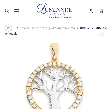
Efektan dijamantski
/
Privesci sa laboratorijskim dijamantima
/
privezak