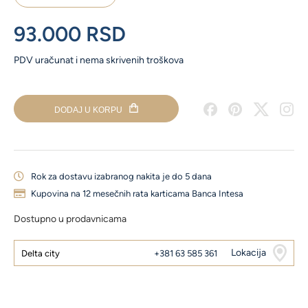
dijamantski
privezak
93.000
RSD
količina
PDV uračunat i nema skrivenih troškova
DODAJ U KORPU
Rok za dostavu izabranog nakita je do 5 dana
Kupovina na 12 mesečnih rata karticama Banca Intesa
Dostupno u prodavnicama
Lokacija
Delta city
+381 63 585 361