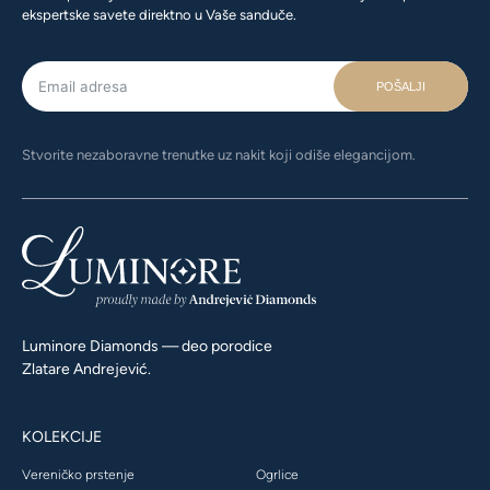
ekspertske savete direktno u Vaše sanduče.
POŠALJI
Stvorite nezaboravne trenutke uz nakit koji odiše elegancijom.
Luminore Diamonds — deo porodice
Zlatare Andrejević.
KOLEKCIJE
Vereničko prstenje
Ogrlice