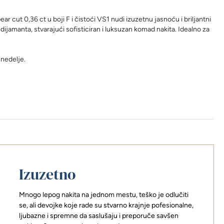
ar cut 0,36 ct u boji F i čistoći VS1 nudi izuzetnu jasnoću i briljantni
dijamanta, stvarajući sofisticiran i luksuzan komad nakita. Idealno za
 nedelje.
Izuzetno
Mnogo lepog nakita na jednom mestu, teško je odlučiti
se, ali devojke koje rade su stvarno krajnje pofesionalne,
ljubazne i spremne da saslušaju i preporuče savšen