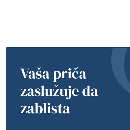
Vaša priča
zaslužuje da
zablista