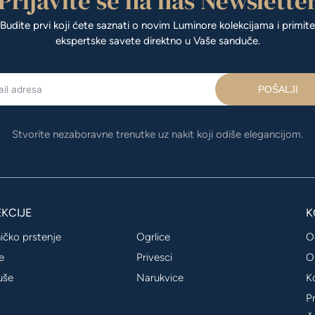
Prijavite se na naš Newslette
Budite prvi koji ćete saznati o novim Luminore kolekcijama i primite
ekspertske savete direktno u Vaše sanduče.
POŠALJI
Stvorite nezaboravne trenutke uz nakit koji odiše elegancijom.
KCIJE
K
ičko prstenje
Ogrlice
O
e
Privesci
O
uše
Narukvice
K
P