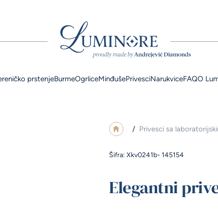
ereničko prstenje
Burme
Ogrlice
Minđuše
Privesci
Narukvice
FAQ
O Lum
/
Privesci sa laboratorijs
Šifra: Xkv0241b- 145154
Elegantni prive