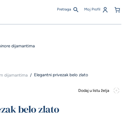
Pretraga
Moj Profil
inore dijamantima
Elegantni privezak belo zlato
kim dijamantima
/
Dodaj u listu želja
zak belo zlato