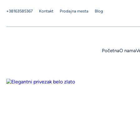
+38163585367
Kontakt
Prodajna mesta
Blog
Početna
O nama
V