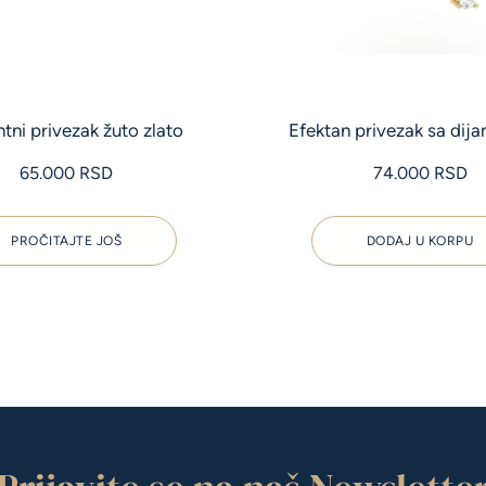
tni privezak žuto zlato
Efektan privezak sa dij
65.000
RSD
74.000
RSD
PROČITAJTE JOŠ
DODAJ U KORPU