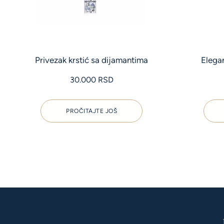
Privezak krstić sa dijamantima
Elegan
30.000
RSD
PROČITAJTE JOŠ