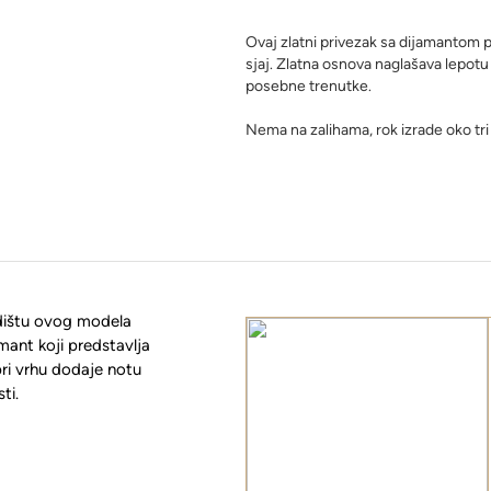
Ovaj zlatni privezak sa dijamantom pe
sjaj. Zlatna osnova naglašava lepotu 
posebne trenutke.
Nema na zalihama, rok izrade oko tri
edištu ovog modela
mant koji predstavlja
 pri vrhu dodaje notu
ti.