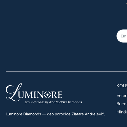
KOLE
Veren
Burm
Minđ
Luminore Diamonds — deo porodice Zlatare Andrejević.