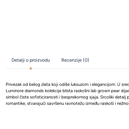
Detalji o proizvodu
Recenzije (0)
Privezak od belog zlata koji odiše luksuzom i elegancijom. U sr
Luminore diamonds kolekcije blista raskošni lab grown pear dija
simbol čiste sofisticiranosti i besprekornog sjaja. Srcoliki detalj
romantike, stvarajući savršenu ravnotežu između raskoši i nežnos