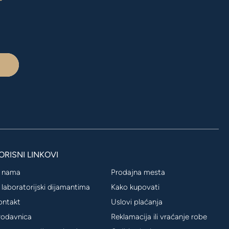
r
ORISNI LINKOVI
 nama
Prodajna mesta
 laboratorijski dijamantima
Kako kupovati
ontakt
Uslovi plaćanja
rodavnica
Reklamacija ili vraćanje robe