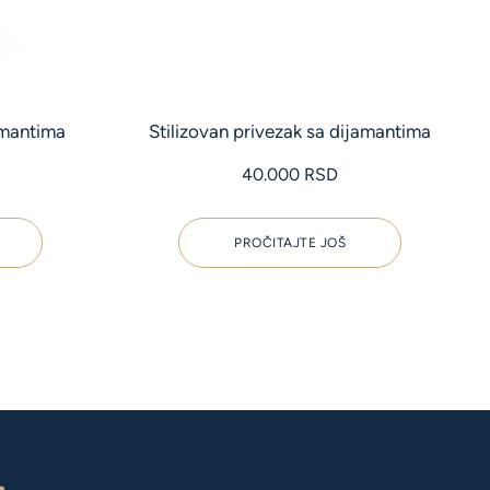
amantima
Stilizovan privezak sa dijamantima
40.000
RSD
PROČITAJTE JOŠ