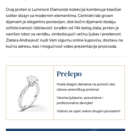
Ovaj prsten iz Luminore Diamonds kolekcije kombinuje klasičan
soliter dizajn sa modernim elementima. Centralni lab grown
dijamant je elegantno postavljen, dok bočni dijamanti dodaju
sofisticiranost i blistavost. Izrađen od 14k belog zlata, prsten je
savršen izbor za veridbu, simbolizujući večnu ljubav i predanost.
Zlatara Andrejević nudi Vam sigurnu online kupovinu, dostavu na
kućnu adresu, kao i mogućnost video prezentacije proizvoda.
Prelepo
Hvala dragim damama na pomoći oko
izbora vereničkog prstena!
Veoma ljubazne, posvećene i
profesionalne devojke!
Vidimo se opet nekim drugim povodom!