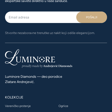
ekspertske savete direktno u Vaše sanduče.
POŠALJI
Stvorite nezaboravne trenutke uz nakit koji odiše elegancijom.
Luminore Diamonds — deo porodice
Zlatare Andrejević.
KOLEKCIJE
Vereničko prstenje
Ogrlice