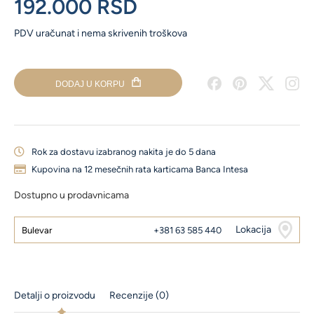
192.000
RSD
količina
PDV uračunat i nema skrivenih troškova
DODAJ U KORPU
Rok za dostavu izabranog nakita je do 5 dana
Kupovina na 12 mesečnih rata karticama Banca Intesa
Dostupno u prodavnicama
Lokacija
Bulevar
+381 63 585 440
Detalji o proizvodu
Recenzije (0)