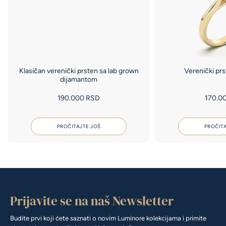
Klasičan verenički prsten sa lab grown
Verenički prs
dijamantom
190.000
RSD
170.0
PROČITAJTE JOŠ
PROČITA
Prijavite se na naš Newsletter
Budite prvi koji ćete saznati o novim Luminore kolekcijama i primite