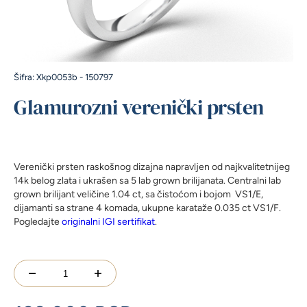
Šifra: Xkp0053b - 150797
Glamurozni verenički prsten
Verenički prsten raskošnog dizajna napravljen od najkvalitetnijeg
14k belog zlata i ukrašen sa 5 lab grown brilijanata. Centralni lab
grown brilijant veličine 1.04 ct, sa čistoćom i bojom VS1/E,
dijamanti sa strane 4 komada, ukupne karataže 0.035 ct VS1/F.
Pogledajte
originalni IGI sertifikat
.
Glamurozni
verenički
prsten