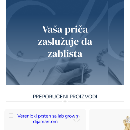
Vaša priča
zaslužuje da
zablista
PREPORUČENI PROIZVODI