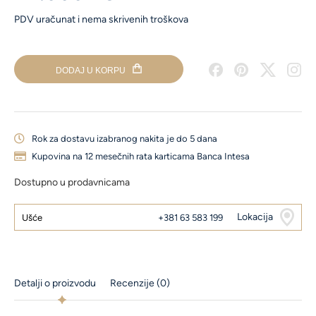
količina
PDV uračunat i nema skrivenih troškova
DODAJ U KORPU
Rok za dostavu izabranog nakita je do 5 dana
Kupovina na 12 mesečnih rata karticama Banca Intesa
Dostupno u prodavnicama
Lokacija
Ušće
+381 63 583 199
Detalji o proizvodu
Recenzije (0)