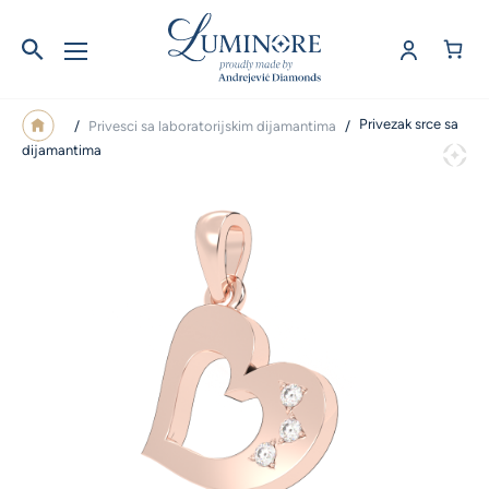
Privezak srce sa
/
Privesci sa laboratorijskim dijamantima
/
dijamantima