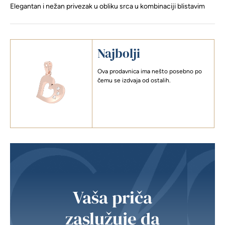
Elegantan i nežan privezak u obliku srca u kombinaciji blistavim
Najbolji
Ova prodavnica ima nešto posebno po
čemu se izdvaja od ostalih.
Vaša priča
zaslužuje da