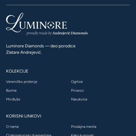
Luminore Diamonds — deo porodice
Zlatare Andrejević.
KOLEKCIJE
Vereničko prstenje
Ogrlice
Burme
Privesci
Minđuše
Narukvice
KORISNI LINKOVI
O nama
Prodajna mesta
O laboratorijski dijamantima
Kako kupovati