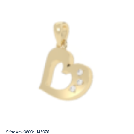
Šifra: Xmv0600r- 145076