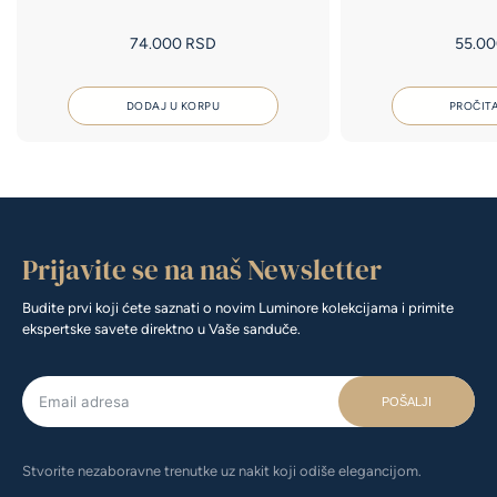
74.000
RSD
55.0
DODAJ U KORPU
PROČITA
Prijavite se na naš Newsletter
Budite prvi koji ćete saznati o novim Luminore kolekcijama i primite
ekspertske savete direktno u Vaše sanduče.
POŠALJI
Stvorite nezaboravne trenutke uz nakit koji odiše elegancijom.