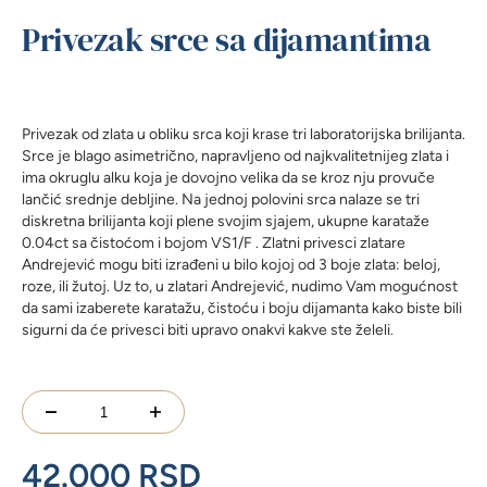
Privezak srce sa dijamantima
Privezak od zlata u obliku srca koji krase tri laboratorijska brilijanta.
Srce je blago asimetrično, napravljeno od najkvalitetnijeg zlata i
ima okruglu alku koja je dovojno velika da se kroz nju provuče
lančić srednje debljine. Na jednoj polovini srca nalaze se tri
diskretna brilijanta koji plene svojim sjajem, ukupne karataže
0.04ct sa čistoćom i bojom VS1/F . Zlatni privesci zlatare
Andrejević mogu biti izrađeni u bilo kojoj od 3 boje zlata: beloj,
roze, ili žutoj. Uz to, u zlatari Andrejević, nudimo Vam mogućnost
da sami izaberete karatažu, čistoću i boju dijamanta kako biste bili
sigurni da će privesci biti upravo onakvi kakve ste želeli.
Privezak
srce
sa
42.000
RSD
dijamantima