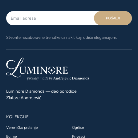
POŠALJI
Stvorite nezaboravne trenutke uz nakit koji odiše elegancijom.
Luminore Diamonds — deo porodice
Zlatare Andrejević.
KOLEKCIJE
Vereničko prstenje
Ogrlice
Burme
Privesci