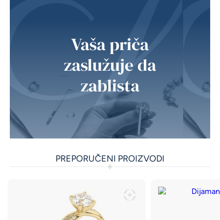
Vaša priča
zaslužuje da
zablista
PREPORUČENI PROIZVODI