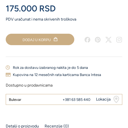
roze
175.000
RSD
zlato
količina
PDV uračunat i nema skrivenih troškova
DODAJ U KORPU
Rok za dostavu izabranog nakita je do 5 dana
Kupovina na 12 mesečnih rata karticama Banca Intesa
Dostupno u prodavnicama
Lokacija
Bulevar
+381 63 585 440
Detalji o proizvodu
Recenzije (0)