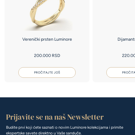
Verenički prsten Luminore
Dijamants
200.000
RSD
220.0
PROČITAJTE JOŠ
PROČITA
Prijavite se na naš Newsletter
Budite prvi koji ćete saznati o novim Luminore kolekcijama i primite
ekspertske savete direktno u Vaše sanduče.