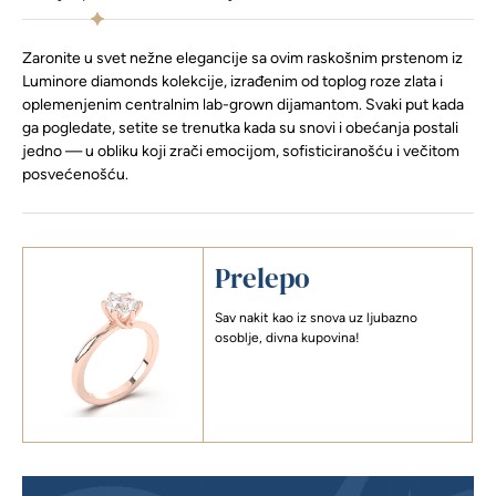
Zaronite u svet nežne elegancije sa ovim raskošnim prstenom iz
Luminore diamonds kolekcije, izrađenim od toplog roze zlata i
oplemenjenim centralnim lab-grown dijamantom. Svaki put kada
ga pogledate, setite se trenutka kada su snovi i obećanja postali
jedno — u obliku koji zrači emocijom, sofisticiranošću i večitom
posvećenošću.
Prelepo
Sav nakit kao iz snova uz ljubazno
osoblje, divna kupovina!