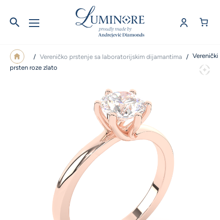
Verenički
/
Vereničko prstenje sa laboratorijskim dijamantima
/
prsten roze zlato