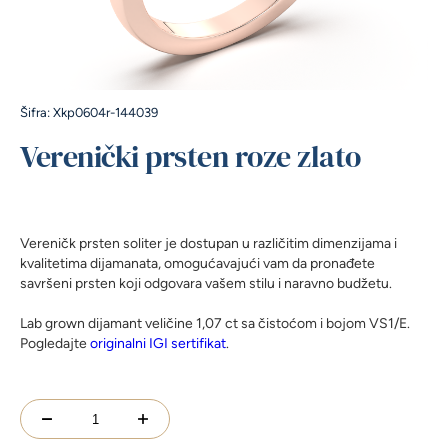
Šifra: Xkp0604r-144039
Verenički prsten roze zlato
Vereničk prsten soliter je dostupan u različitim dimenzijama i
kvalitetima dijamanata, omogućavajući vam da pronađete
savršeni prsten koji odgovara vašem stilu i naravno budžetu.
Lab grown dijamant veličine 1,07 ct sa čistoćom i bojom VS1/E.
Pogledajte
originalni IGI sertifikat
.
Verenički
prsten