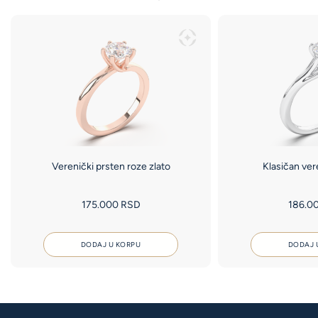
Verenički prsten roze zlato
Klasičan ver
175.000
RSD
186.0
DODAJ U KORPU
DODAJ 