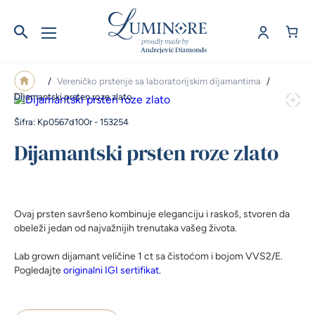
/
Vereničko prstenje sa laboratorijskim dijamantima
/
Dijamantski prsten roze zlato
Šifra: Kp0567d100r - 153254
Dijamantski prsten roze zlato
Ovaj prsten savršeno kombinuje eleganciju i raskoš, stvoren da
obeleži jedan od najvažnijih trenutaka vašeg života.
Lab grown dijamant veličine 1 ct sa čistoćom i bojom VVS2/E.
Pogledajte
originalni IGI sertifikat.