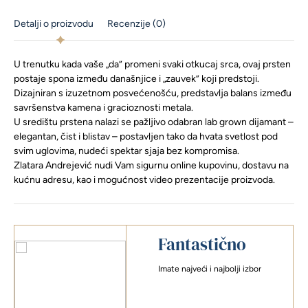
Detalji o proizvodu
Recenzije (0)
U trenutku kada vaše „da” promeni svaki otkucaj srca, ovaj prsten
postaje spona između današnjice i „zauvek” koji predstoji.
Dizajniran s izuzetnom posvećenošću, predstavlja balans između
savršenstva kamena i gracioznosti metala.
U središtu prstena nalazi se pažljivo odabran lab grown dijamant –
elegantan, čist i blistav – postavljen tako da hvata svetlost pod
svim uglovima, nudeći spektar sjaja bez kompromisa.
Zlatara Andrejević nudi Vam sigurnu online kupovinu, dostavu na
kućnu adresu, kao i mogućnost video prezentacije proizvoda.
Fantastično
Imate najveći i najbolji izbor