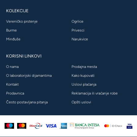
KOLEKCIJE
Vereničko prstenje
Ogrlice
Burme
Privesci
Minđuše
Narukvice
KORISNI LINKOVI
O nama
Prodajna mesta
O laboratorijski dijamantima
Kako kupovati
Kontakt
Uslovi plaćanja
Prodavnica
Reklamacija ili vraćanje robe
Često postavljana pitanja
Opšti uslovi