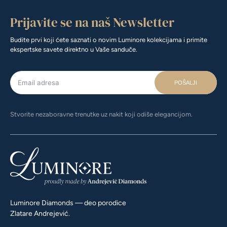
Prijavite se na naš Newsletter
Budite prvi koji ćete saznati o novim Luminore kolekcijama i primite
ekspertske savete direktno u Vaše sanduče.
POŠALJI
Stvorite nezaboravne trenutke uz nakit koji odiše elegancijom.
Luminore Diamonds — deo porodice
Zlatare Andrejević.