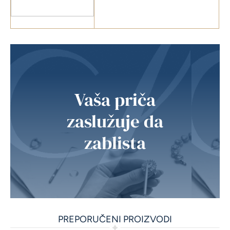
Vaša priča
zaslužuje da
zablista
PREPORUČENI PROIZVODI