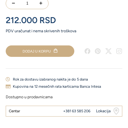
Dijamantski
prsten
roze
212.000
RSD
zlato
količina
PDV uračunat i nema skrivenih troškova
DODAJ U KORPU
Rok za dostavu izabranog nakita je do 5 dana
Kupovina na 12 mesečnih rata karticama Banca Intesa
Dostupno u prodavnicama
Lokacija
Centar
+381 63 585 206