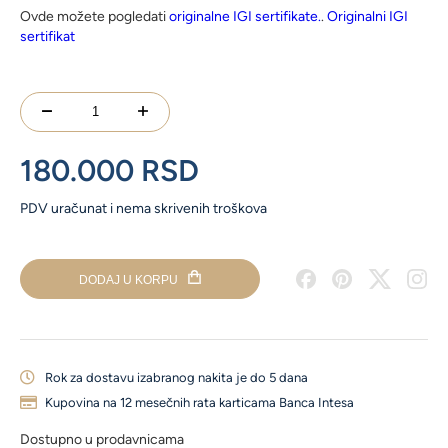
Ovde možete pogledati
originalne IGI sertifikate.
.
Originalni IGI
sertifikat
Minđuše
sa
šest
180.000
RSD
držača
i
PDV uračunat i nema skrivenih troškova
lab
grown
dijamantima
količina
DODAJ U KORPU
Rok za dostavu izabranog nakita je do 5 dana
Kupovina na 12 mesečnih rata karticama Banca Intesa
Dostupno u prodavnicama