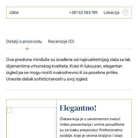
Lokacija
Ušće
+381 63 583 199
Detalji o proizvodu
Recenzije (0)
Ove predivne minđuše su izrađene od najkvalitetnijeg zlata sa lab
dijamantima vrhunskog kvaliteta. Krasi ih luksuzan, elegantan
izgled pa se mogu nositi svakodnevno ili za posebne prilike.
Unesite dašak sofisticiranosti u svoj izgled.
Elegantno!
Zlatara koja je u savremenom svetu!
Video prezentacija i online porudžbine
su za svaku preporuku! Profesionalno
osoblje, koje je veoma strpljivo i izlazi