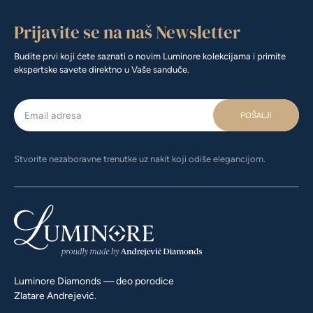
Prijavite se na naš Newsletter
Budite prvi koji ćete saznati o novim Luminore kolekcijama i primite
ekspertske savete direktno u Vaše sanduče.
POŠALJI
Stvorite nezaboravne trenutke uz nakit koji odiše elegancijom.
Luminore Diamonds — deo porodice
Zlatare Andrejević.