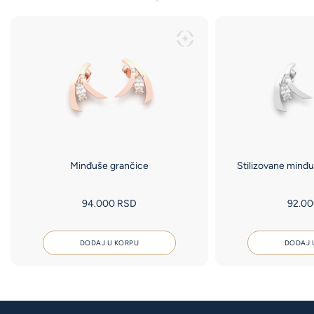
Minđuše grančice
Stilizovane minđu
94.000
RSD
92.0
DODAJ U KORPU
DODAJ 