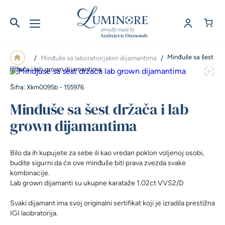
Minđuše sa šest
/
Minđuše sa laboratorijskim dijamantima
/
držača i lab grown dijamantima
Šifra: Xkm0095b - 155976
Minđuše sa šest držača i lab
grown dijamantima
Bilo da ih kupujete za sebe ili kao vredan poklon voljenoj osobi,
budite sigurni da će ove minđuše biti prava zvezda svake
kombinacije.
Lab grown dijamanti su ukupne karataže 1.02ct VVS2/D
Svaki dijamant ima svoj originalni sertifikat koji je izradila prestižna
IGI laobratorija.