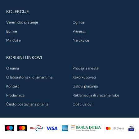
KOLEKCIJE
Vereničko prstenje
Ogrlice
Burme
Privesci
Minđuše
Narukvice
KORISNI LINKOVI
O nama
Prodajna mesta
O laboratorijski dijamantima
Kako kupovati
Kontakt
Uslovi plaćanja
Prodavnica
Reklamacija ili vraćanje robe
Često postavljana pitanja
Opšti uslovi