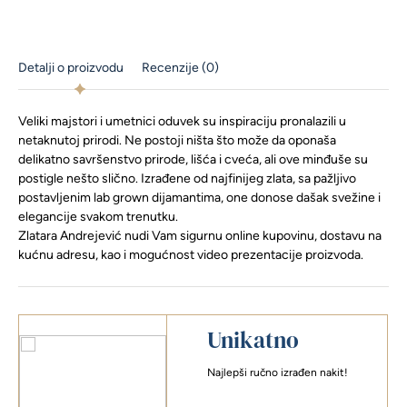
Detalji o proizvodu
Recenzije (0)
Veliki majstori i umetnici oduvek su inspiraciju pronalazili u
netaknutoj prirodi. Ne postoji ništa što može da oponaša
delikatno savršenstvo prirode, lišća i cveća, ali ove minđuše su
postigle nešto slično. Izrađene od najfinijeg zlata, sa pažljivo
postavljenim lab grown dijamantima, one donose dašak svežine i
elegancije svakom trenutku.
Zlatara Andrejević nudi Vam sigurnu online kupovinu, dostavu na
kućnu adresu, kao i mogućnost video prezentacije proizvoda.
Unikatno
Najlepši ručno izrađen nakit!