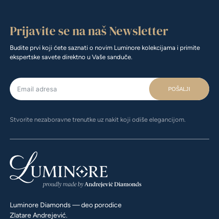
Prijavite se na naš Newsletter
Budite prvi koji ćete saznati o novim Luminore kolekcijama i primite
ekspertske savete direktno u Vaše sanduče.
POŠALJI
Stvorite nezaboravne trenutke uz nakit koji odiše elegancijom.
Luminore Diamonds — deo porodice
Zlatare Andrejević.