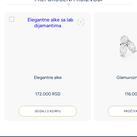
Elegantne alke
Glamurozn
172.000
RSD
116.0
DODAJ U KORPU
PROČITA