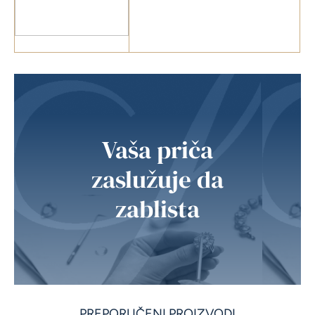
Vaša priča
zaslužuje da
zablista
PREPORUČENI PROIZVODI