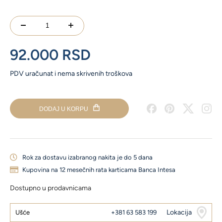
Stilizovane
minđuše
sa
92.000
RSD
dijamantima
količina
PDV uračunat i nema skrivenih troškova
DODAJ U KORPU
Rok za dostavu izabranog nakita je do 5 dana
Kupovina na 12 mesečnih rata karticama Banca Intesa
Dostupno u prodavnicama
Lokacija
Ušće
+381 63 583 199