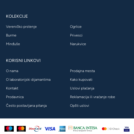
KOLEKCIJE
Vereničko prstenje
Ogrlice
Burme
Privesci
Minđuše
Narukvice
KORISNI LINKOVI
O nama
Prodajna mesta
O laboratorijski dijamantima
Kako kupovati
Kontakt
Uslovi plaćanja
Prodavnica
Reklamacija ili vraćanje robe
Često postavljana pitanja
Opšti uslovi